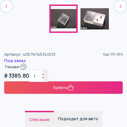
Артикул
:
40576745341013
Код
:
1111-389
Под заказ
Тюнинг
₴
3385.80
Купить
Подходит для авто
Описание