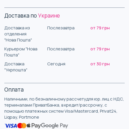
Доставка по
Украине
Доставка из
Послезавтра
от 79 грн
отделения
"Нова Пошта"
Курьером "Нова
Послезавтра
от 79 грн
Пошта"
Доставка
Сегодня
от 30 грн
"Укрпошта"
Оплата
Наличными, по безналичному рассчетудля юр. лиц с НДС,
терминалами ПриватБанка, в кредит/рассрочку, с
помощью платежных систем Visa/Mastercard, Privat24,
Liqpay, Portmone