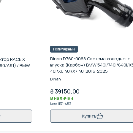
Популярный
Dinan D760-0068 Система холодного
ктор RACE X
впуска (Карбон) BMW 540i/740i/840i/X
90/A91) / BMW
40i/X6 40i/X7 40i 2016-2025
Dinan
₴
39150.00
В наличии
Код
:
1131-453
Купить