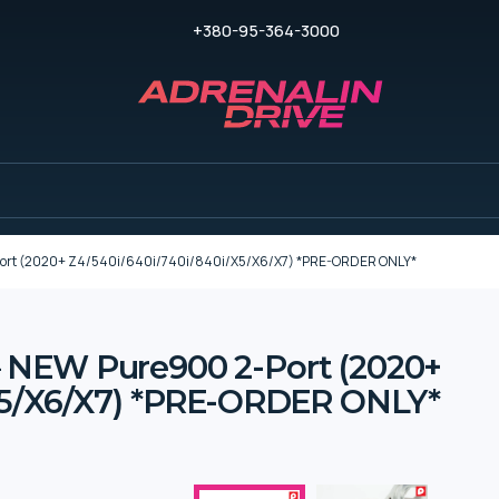
+380-95-364-3000
ort (2020+ Z4/540i/640i/740i/840i/X5/X6/X7) *PRE-ORDER ONLY*
 NEW Pure900 2-Port (2020+
X5/X6/X7) *PRE-ORDER ONLY*