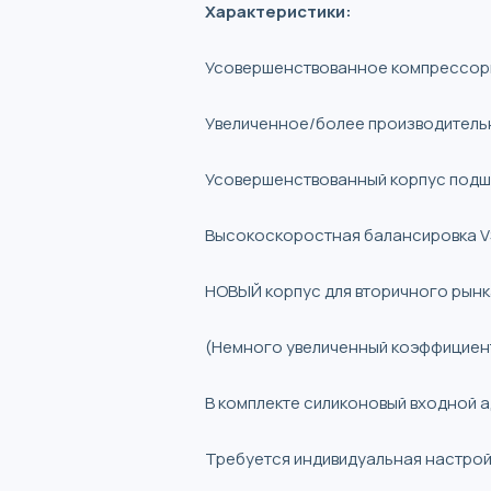
Характеристики:
Усовершенствованное компрессорн
Увеличенное/более производитель
Усовершенствованный корпус подши
Высокоскоростная балансировка VS
НОВЫЙ корпус для вторичного рынка
(Немного увеличенный коэффициент
В комплекте силиконовый входной 
Требуется индивидуальная настро