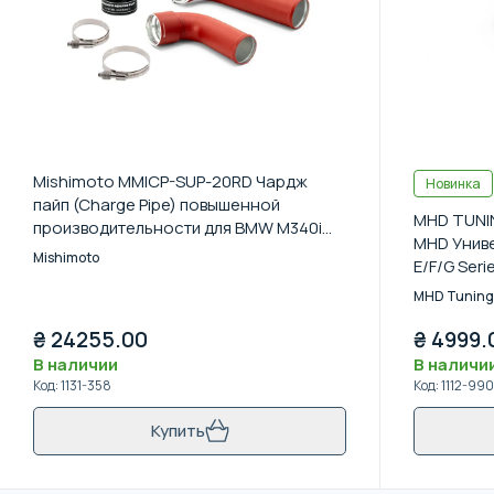
Mishimoto MMICP-SUP-20RD Чардж
Новинка
пайп (Charge Pipe) повышенной
MHD TUNIN
производительности для BMW M340i
MHD Унив
(G20)/Z4 (G29) 3.0L 2019+ (Красный)
Mishimoto
E/F/G Seri
MHD Tuning
₴
24255.00
₴
4999.
В наличии
В наличи
Код
:
1131-358
Код
:
1112-990
Купить