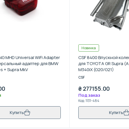
Новинка
G MHD Universal WiFi Adapter
CSF 8400 Впускной коле
ерсальный адаптер для BMW
для TOYOTA GR Supra (A
es + Supra MkV
M340iX (G20/G21)
CSF
00
₴
277155.00
и
Под заказ
Код
:
1131-484
Купить
Купить