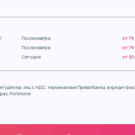
"
Послезавтра
от 79
Послезавтра
от 79
Сегодня
от 30
тудля юр. лиц с НДС, терминалами ПриватБанка, в кредит/р
iqpay, Portmone