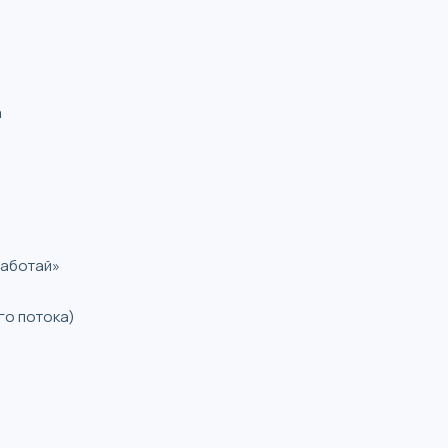
а
работай»
го потока)