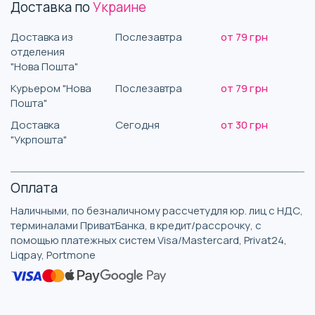
Доставка по
Украине
Доставка из
Послезавтра
от 79 грн
отделения
"Нова Пошта"
Курьером "Нова
Послезавтра
от 79 грн
Пошта"
Доставка
Сегодня
от 30 грн
"Укрпошта"
Оплата
Наличными, по безналичному рассчетудля юр. лиц с НДС,
терминалами ПриватБанка, в кредит/рассрочку, с
помощью платежных систем Visa/Mastercard, Privat24,
Liqpay, Portmone