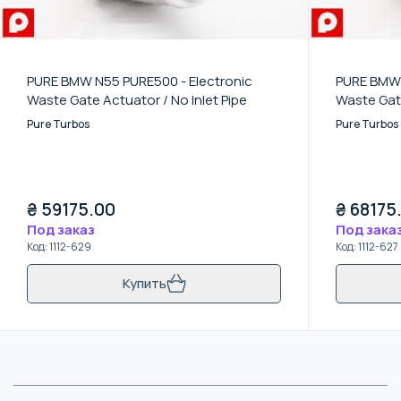
PURE BMW N55 PURE500 - Electronic
PURE BMW 
Waste Gate Actuator / No Inlet Pipe
Waste Gate
Pure Turbos
Pure Turbos
₴
59175.00
₴
68175
Под заказ
Под зака
Код
:
1112-629
Код
:
1112-627
Купить