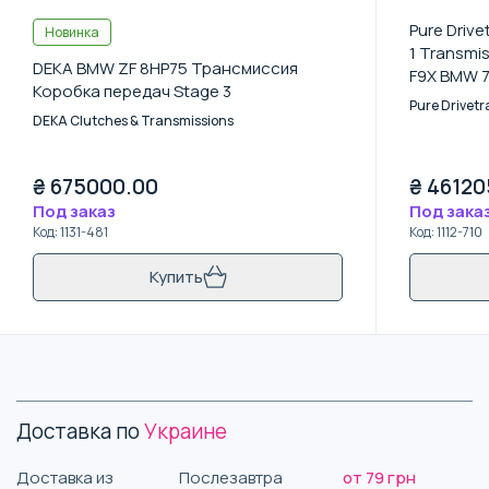
Pure Drive
Новинка
1 Transmis
DEKA BMW ZF 8HP75 Трансмиссия
F9X BMW 7
Коробка передач Stage 3
Rebuild - 
Pure Drivetr
Converter-
DEKA Clutches & Transmissions
My Transf
₴
675000.00
₴
46120
Под заказ
Под зака
Код
:
1131-481
Код
:
1112-710
Купить
Доставка по
Украине
Доставка из
Послезавтра
от 79 грн