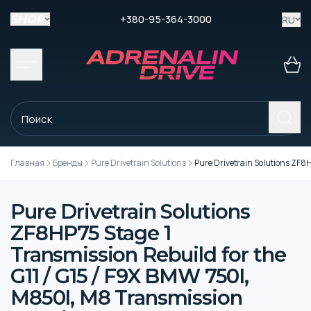
+380-95-364-3000
RU
SHOP
Главная
Бренды
Pure Drivetrain Solutions
Pure Drivetrain Solutions ZF8H
Pure Drivetrain Solutions
ZF8HP75 Stage 1
Transmission Rebuild for the
G11 / G15 / F9X BMW 750I,
M850I, M8 Transmission