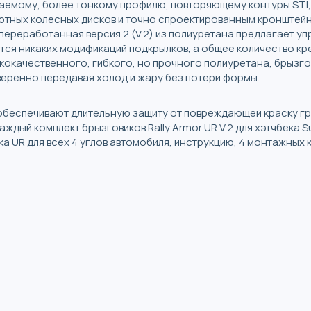
каемому, более тонкому профилю, повторяющему контуры STI
ртных колесных дисков и точно спроектированным кронштейн
 переработанная версия 2 (V.2) из ​​полиуретана предлагает 
ется никаких модификаций подкрылков, а общее количество к
окачественного, гибкого, но прочного полиуретана, брызгов
веренно передавая холод и жару без потери формы.
R обеспечивают длительную защиту от повреждающей краску гр
ждый комплект брызговиков Rally Armor UR V.2 для хэтчбека S
ика UR для всех 4 углов автомобиля, инструкцию, 4 монтажны