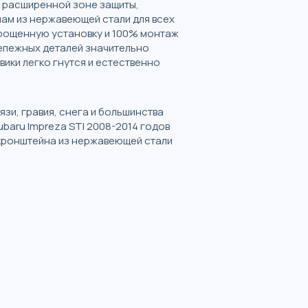
, расширенной зоне защиты,
ам из нержавеющей стали для всех
упрощенную установку и 100% монтаж
репежных деталей значительно
ики легко гнутся и естественно
язи, гравия, снега и большинства
ubaru Impreza STI 2008-2014 годов
х кронштейна из нержавеющей стали