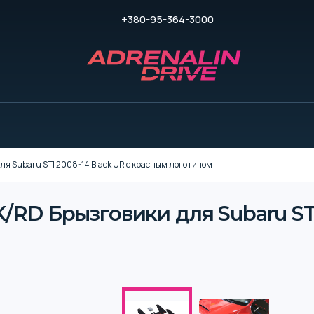
+380-95-364-3000
ля Subaru STI 2008-14 Black UR с красным логотипом
/RD Брызговики для Subaru STI