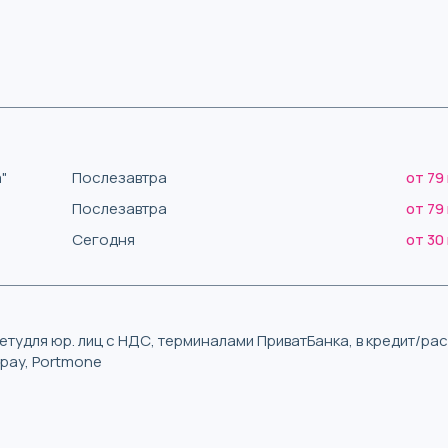
"
Послезавтра
от 79
Послезавтра
от 79
Сегодня
от 30
тудля юр. лиц с НДС, терминалами ПриватБанка, в кредит/р
iqpay, Portmone