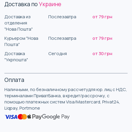
Доставка по
Украине
Доставка из
Послезавтра
от 79 грн
отделения
"Нова Пошта"
Курьером "Нова
Послезавтра
от 79 грн
Пошта"
Доставка
Сегодня
от 30 грн
"Укрпошта"
Оплата
Наличными, по безналичному рассчетудля юр. лиц с НДС,
терминалами ПриватБанка, в кредит/рассрочку, с
помощью платежных систем Visa/Mastercard, Privat24,
Liqpay, Portmone