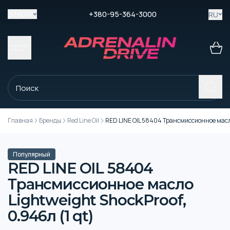
+380-95-364-3000
RU
SHOP
Главная
Бренды
Red Line Oil
RED LINE OIL 58404 Трансмиссионное масло 
Популярный
RED LINE OIL 58404
Трансмиссионное масло
Lightweight ShockProof,
0.946л (1 qt)