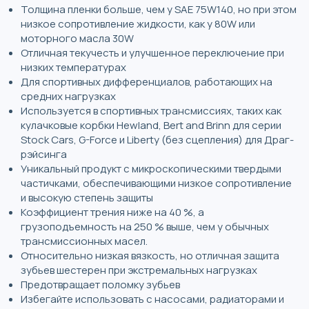
Толщина пленки больше, чем у SAE 75W140, но при этом
низкое сопротивление жидкости, как у 80W или
моторного масла 30W
Отличная текучесть и улучшенное переключение при
низких температурах
Для спортивных дифференциалов, работающих на
средних нагрузках
Используется в спортивных трансмиссиях, таких как
кулачковые корбки Hewland, Bert and Brinn для серии
Stock Cars, G-Force и Liberty (без сцепления) для Драг-
рэйсинга
Уникальный продукт с микроскопическими твердыми
частичками, обеспечивающими низкое сопротивление
и высокую степень защиты
Коэффициент трения ниже на 40 %, а
грузоподъемность на 250 % выше, чем у обычных
трансмиссионных масел.
Относительно низкая вязкость, но отличная защита
зубьев шестерен при экстремальных нагрузках
Предотвращает поломку зубьев
Избегайте использовать с насосами, радиаторами и