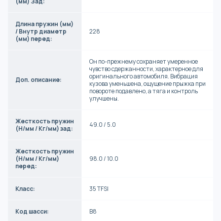
(мм) Зад:
Длина пружин (мм)
/ Внутр диаметр
228
(мм) перед:
Он по-прежнему сохраняет умеренное
чувство сдержанности, характерное для
оригинального автомобиля. Вибрация
Доп. описание:
кузова уменьшена, ощущение прыжка при
повороте подавлено, а тяга и контроль
улучшены.
Жесткость пружин
49.0 / 5.0
(Н/мм / Кг/мм) зад:
Жесткость пружин
(Н/мм / Кг/мм)
98.0 / 10.0
перед:
Класс:
35 TFSI
Код шасси:
B8