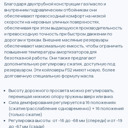
Благодаря двухтрубной конструкции газ/масло и
внутренним гидравлическим отбойникам они
обеспечивают превосходный комфорт на низкой
скорости на неровных уличных поверхностях,
обеспечивая при этом выдающуюся производительность
и превосходную точность при быстром движении по
дорогам и трекам. Внешние масляные резервуары
обеспечивают максимальную емкость, чтобы ограничить
повышение температуры амортизаторов для
безотказной работы. Они также предлагают
дополнительную регулировку сжатия, доступную под
резервуаром. Эти койловеры FS2 имеют новую, более
долговечную специальную формулу масла.
Высоту дорожного просвета можно регулировать,
перемещая нижнюю опору пружины вверх или вниз.
Сила демпфирования регулируется в 16 положениях
(сжатие/расслабление одновременно) + 16 положений
(только сжатие)
Регулировка высоты: от -16 до -68 мм (спереди) и от -19
до -67 мм (сзади)