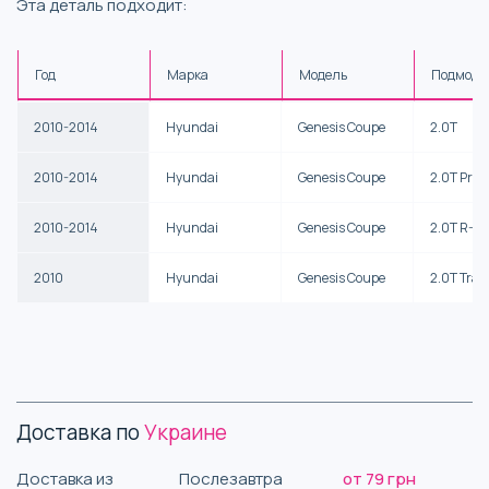
Эта деталь подходит:
Год
Марка
Модель
Подмоде
2010-2014
Hyundai
Genesis Coupe
2.0T
2010-2014
Hyundai
Genesis Coupe
2.0T Pre
2010-2014
Hyundai
Genesis Coupe
2.0T R-Sp
2010
Hyundai
Genesis Coupe
2.0T Trac
Доставка по
Украине
Доставка из
Послезавтра
от 79 грн