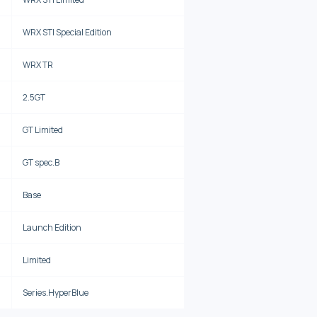
WRX STI Special Edition
WRX TR
2.5GT
GT Limited
GT spec.B
Base
Launch Edition
Limited
Series.HyperBlue