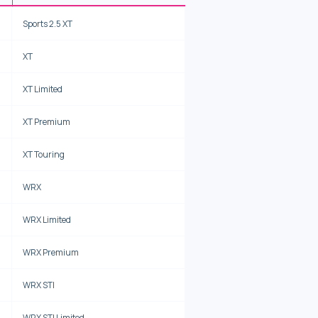
Sports 2.5 XT
XT
XT Limited
XT Premium
XT Touring
WRX
WRX Limited
WRX Premium
WRX STI
WRX STI Limited