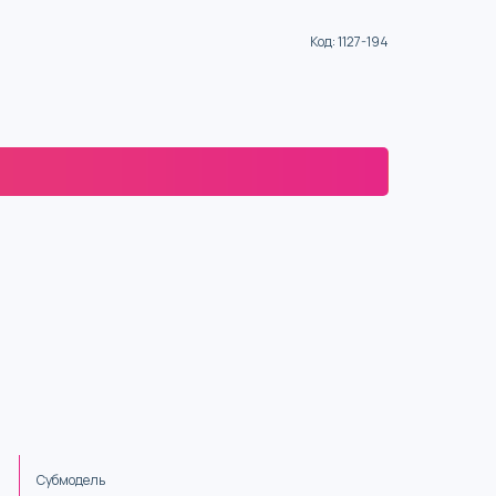
Код
:
1127-194
Субмодель