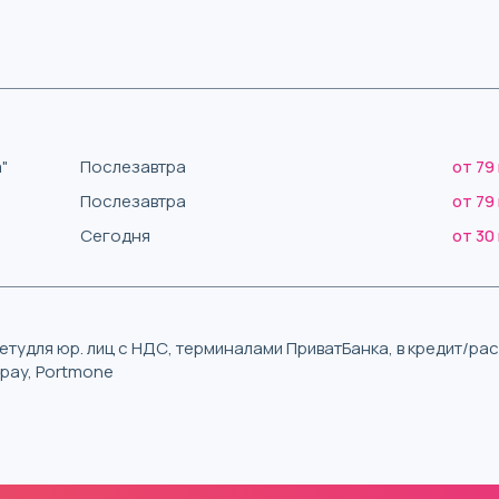
"
Послезавтра
от 79
Послезавтра
от 79
Сегодня
от 30
тудля юр. лиц с НДС, терминалами ПриватБанка, в кредит/р
iqpay, Portmone