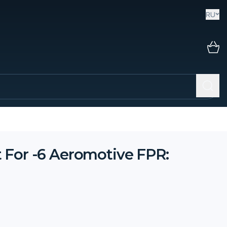
RU
 For -6 Aeromotive FPR: