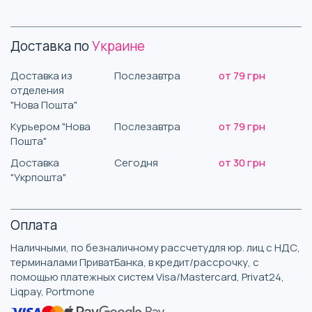
Доставка по
Украине
Доставка из
Послезавтра
от 79 грн
отделения
"Нова Пошта"
Курьером "Нова
Послезавтра
от 79 грн
Пошта"
Доставка
Сегодня
от 30 грн
"Укрпошта"
Оплата
Наличными, по безналичному рассчетудля юр. лиц с НДС,
терминалами ПриватБанка, в кредит/рассрочку, с
помощью платежных систем Visa/Mastercard, Privat24,
Liqpay, Portmone