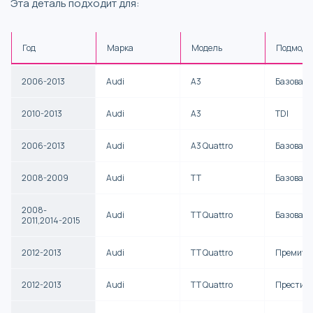
Эта деталь подходит для:
Год
Марка
Модель
Подмоде
2006-2013
Audi
A3
Базовая
2010-2013
Audi
A3
TDI
2006-2013
Audi
A3 Quattro
Базовая
2008-2009
Audi
TT
Базовая
2008-
Audi
TT Quattro
Базовая
2011,2014-2015
2012-2013
Audi
TT Quattro
Премиум
2012-2013
Audi
TT Quattro
Престиж