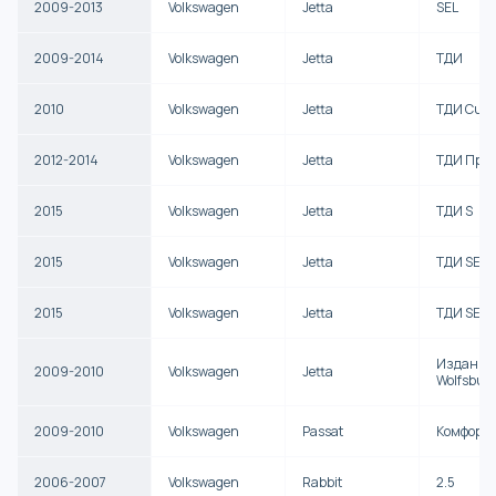
2009-2013
Volkswagen
Jetta
SEL
2009-2014
Volkswagen
Jetta
ТДИ
2010
Volkswagen
Jetta
ТДИ Cup E
2012-2014
Volkswagen
Jetta
ТДИ Пре
2015
Volkswagen
Jetta
ТДИ S
2015
Volkswagen
Jetta
ТДИ SE
2015
Volkswagen
Jetta
ТДИ SEL
Издание
2009-2010
Volkswagen
Jetta
Wolfsbur
2009-2010
Volkswagen
Passat
Комфорт
2006-2007
Volkswagen
Rabbit
2.5