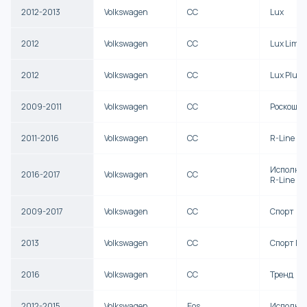
2012-2013
Volkswagen
CC
Lux
2012
Volkswagen
CC
Lux Limit
2012
Volkswagen
CC
Lux Plus
2009-2011
Volkswagen
CC
Роскошь
2011-2016
Volkswagen
CC
R-Line
Исполни
2016-2017
Volkswagen
CC
R-Line
2009-2017
Volkswagen
CC
Спорт
2013
Volkswagen
CC
Спорт П
2016
Volkswagen
CC
Тренд
2012-2015
Volkswagen
Eos
Исполни