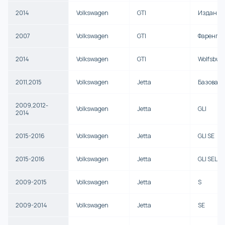
2014
Volkswagen
GTI
Издание d
2007
Volkswagen
GTI
Фаренге
2014
Volkswagen
GTI
Wolfsburg
2011,2015
Volkswagen
Jetta
Базовая
2009,2012-
Volkswagen
Jetta
GLI
2014
2015-2016
Volkswagen
Jetta
GLI SE
2015-2016
Volkswagen
Jetta
GLI SEL
2009-2015
Volkswagen
Jetta
S
2009-2014
Volkswagen
Jetta
SE