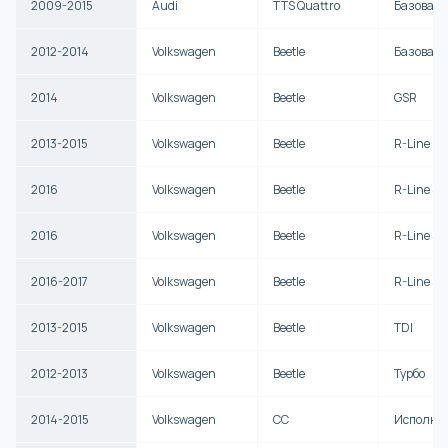
2009-2015
Audi
TTS Quattro
Базовая
2012-2014
Volkswagen
Beetle
Базовая
2014
Volkswagen
Beetle
GSR
2013-2015
Volkswagen
Beetle
R-Line
2016
Volkswagen
Beetle
R-Line S
2016
Volkswagen
Beetle
R-Line SE
2016-2017
Volkswagen
Beetle
R-Line SE
2013-2015
Volkswagen
Beetle
TDI
2012-2013
Volkswagen
Beetle
Турбо
2014-2015
Volkswagen
CC
Исполни