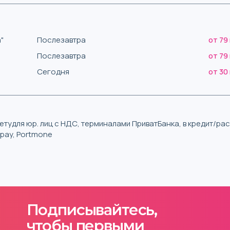
"
Послезавтра
от 79
Послезавтра
от 79
Сегодня
от 30
тудля юр. лиц с НДС, терминалами ПриватБанка, в кредит/р
iqpay, Portmone
Подписывайтесь,
чтобы первыми