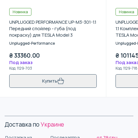
Новинка
Новинка
UNPLUGGED PERFORMANCE UP-M3-301-1.1
UNPLUGGE
Передний спойлер - губа (под
1.1 Компл
покраску) для TESLA Model 3
TESLA Mod
REFRESH 
Unplugged-Performance
Unplugged-
₴
33360.00
₴
10114
Под заказ
Под зака
Код
:
1129-703
Код
:
1129-718
Купить
Доставка по
Украине
Доставка из
Послезавтра
от 79 грн