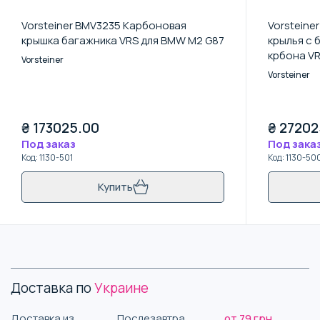
Vorsteiner BMV3235 Карбоновая
Vorsteine
крышка багажника VRS для BMW M2 G87
крылья с 
крбона V
Vorsteiner
Vorsteiner
₴
173025.00
₴
27202
Под заказ
Под зака
Код
:
1130-501
Код
:
1130-50
Купить
Доставка по
Украине
Доставка из
Послезавтра
от 79 грн