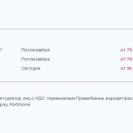
"
Послезавтра
от 79
Послезавтра
от 79
Сегодня
от 30
тудля юр. лиц с НДС, терминалами ПриватБанка, в кредит/р
iqpay, Portmone