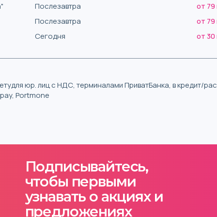
"
Послезавтра
от 79
Послезавтра
от 79
Сегодня
от 30
тудля юр. лиц с НДС, терминалами ПриватБанка, в кредит/р
iqpay, Portmone
Подписывайтесь,
чтобы первыми
узнавать о акциях и
предложениях