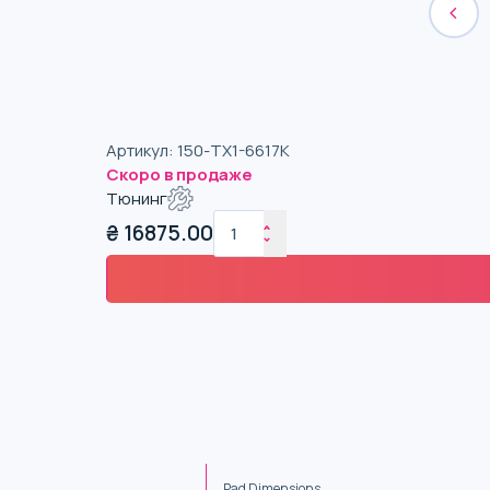
Артикул
:
150-TX1-6617K
Скоро в продаже
Тюнинг
₴
16875.00
Pad Dimensions