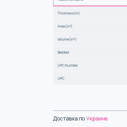
Thickness(in)
Area(in²)
Volume(in³)
Bedded
UPC Number
UPC
Доставка по
Украине