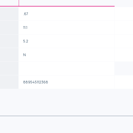
.67
11.1
5.2
N
889545112368