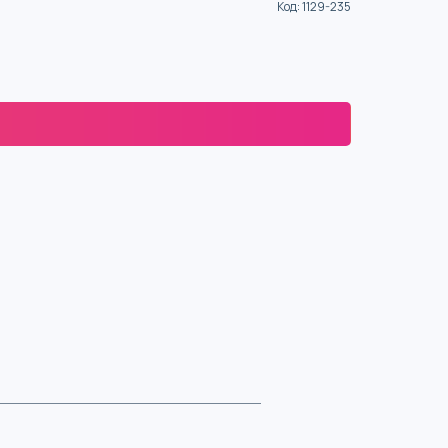
Код
:
1129-235