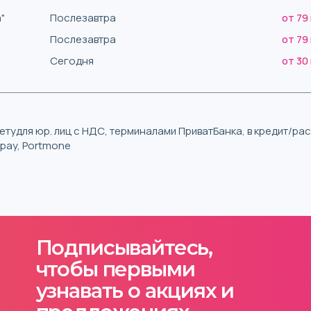
"
Послезавтра
от 79
Послезавтра
от 79
Сегодня
от 30
тудля юр. лиц с НДС, терминалами ПриватБанка, в кредит/р
iqpay, Portmone
Подписывайтесь,
чтобы первыми
узнавать о акциях и