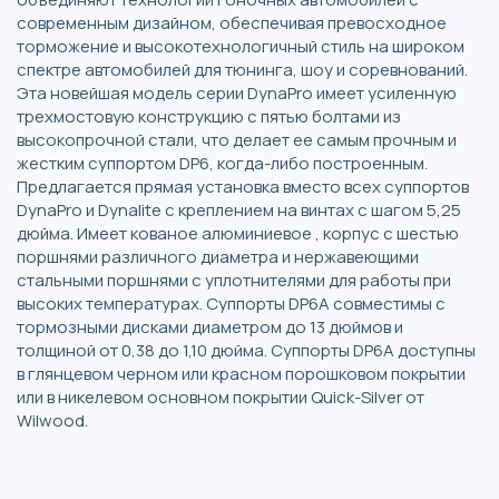
современным дизайном, обеспечивая превосходное
торможение и высокотехнологичный стиль на широком
спектре автомобилей для тюнинга, шоу и соревнований.
Эта новейшая модель серии DynaPro имеет усиленную
трехмостовую конструкцию с пятью болтами из
высокопрочной стали, что делает ее самым прочным и
жестким суппортом DP6, когда-либо построенным.
Предлагается прямая установка вместо всех суппортов
DynaPro и Dynalite с креплением на винтах с шагом 5,25
дюйма. Имеет кованое алюминиевое , корпус с шестью
поршнями различного диаметра и нержавеющими
стальными поршнями с уплотнителями для работы при
высоких температурах. Суппорты DP6A совместимы с
тормозными дисками диаметром до 13 дюймов и
толщиной от 0,38 до 1,10 дюйма. Суппорты DP6A доступны
в глянцевом черном или красном порошковом покрытии
или в никелевом основном покрытии Quick-Silver от
Wilwood.