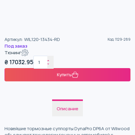
Артикул
:
WIL120-13434-RD
Код
:
1129-289
Под заказ
Тюнинг
₴
17032.95
Купить
Описание
Новейшие тормозные суппорты DynaPro DP6A от Wilwood
объединяют технологии гоночных автомобилей с