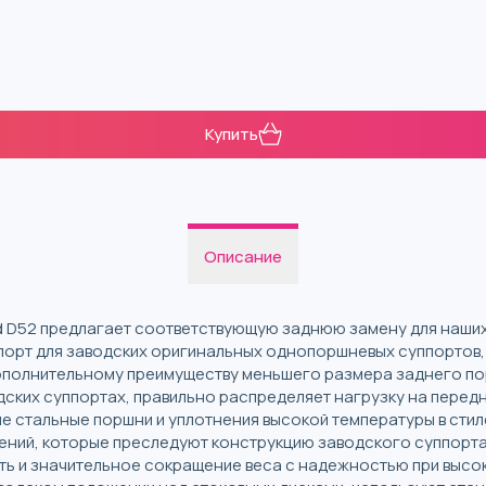
Купить
Описание
d D52 предлагает соответствующую заднюю замену для наших
порт для заводских оригинальных однопоршневых суппортов,
ополнительному преимуществу меньшего размера заднего порш
дских суппортах, правильно распределяет нагрузку на перед
 стальные поршни и уплотнения высокой температуры в стил
тнений, которые преследуют конструкцию заводского суппорт
ь и значительное сокращение веса с надежностью при высок