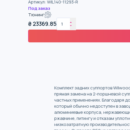
Артикул
:
WIL140-11293-R
Под заказ
Тюнинг
₴
23369.85
Комплект задних суппортов Wilwoo
прямая замена на 2-поршневой суп
частных применениях. Благодаря д
который обычно недоступен в заво
алюминиевые корпуса, нержавеющие
ржавчине, питингу и отказам упло
низкозатратную производительност