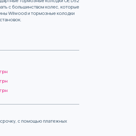
ндартные тормозные колодки OE D52
вать с большинством колес, которые
ины Wilwood и тормозные колодки
становок.
 грн
 грн
 грн
ассрочку, с помощью платежных