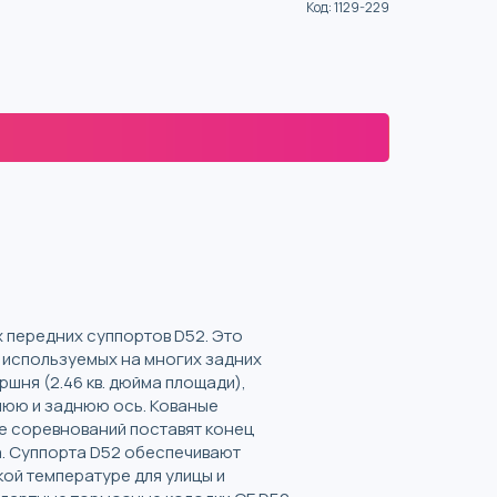
Код
:
1129-229
 передних суппортов D52. Это
 используемых на многих задних
ня (2.46 кв. дюйма площади),
нюю и заднюю ось. Кованые
е соревнований поставят конец
а. Суппорта D52 обеспечивают
ой температуре для улицы и