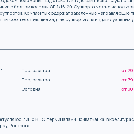
заводском положении над стоковыми дисками, используют ста
нии с болтом колодки OE 7/16-20. Суппорта можно использо
суппортов. Комплекты содержат закаленные направляющие п
упны соответствующие задние суппорта для индивидуальных у
"
Послезавтра
от 79
Послезавтра
от 79
Сегодня
от 30
тудля юр. лиц с НДС, терминалами ПриватБанка, в кредит/р
iqpay, Portmone