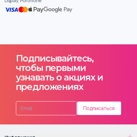
Liqpay, Portmone
Подписывайтесь,
чтобы первыми
узнавать о акциях и
предложениях
Подписаться