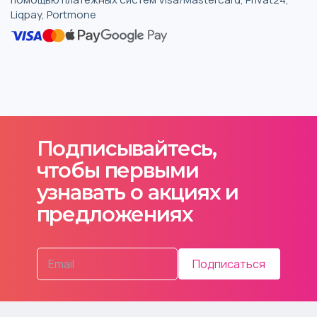
Liqpay, Portmone
Подписывайтесь,
чтобы первыми
узнавать о акциях и
предложениях
Подписаться