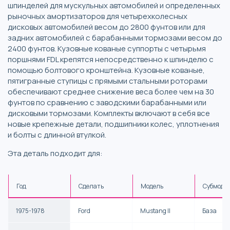
шпинделей для мускульных автомобилей и определенных
рыночных амортизаторов для четырехколесных
дисковых автомобилей весом до 2800 фунтов или для
задних автомобилей с барабанными тормозами весом до
2400 фунтов. Кузовные кованые суппорты с четырьмя
поршнями FDL крепятся непосредственно к шпинделю с
помощью болтового кронштейна. Кузовные кованые,
пятигранные ступицы с прямыми стальными роторами
обеспечивают среднее снижение веса более чем на 30
фунтов по сравнению с заводскими барабанными или
дисковыми тормозами. Комплекты включают в себя все
новые крепежные детали, подшипники колес, уплотнения
и болты с длинной втулкой.
Эта деталь подходит для:
Год
Сделать
Модель
Субмоде
1975-1978
Ford
Mustang II
База