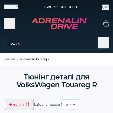
+380-95-364-3000
UA
SHOP
Головна
VolksWagen Touareg R
Тюнінг деталі для
VolksWagen Touareg R
Фільтри
Вибрано товарів
1
A-Z