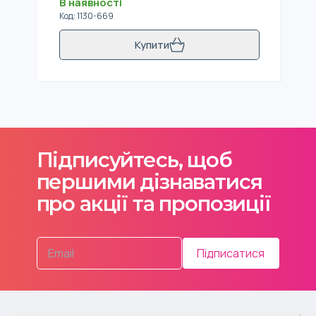
В наявності
Код
:
1130-669
Купити
Підписуйтесь, щоб
першими дізнаватися
про акції та пропозиції
Підписатися