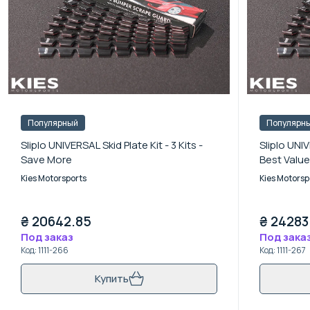
Популярный
Популярн
Sliplo UNIVERSAL Skid Plate Kit - 3 Kits -
Sliplo UNIV
Save More
Best Value
Kies Motorsports
Kies Motorsp
₴
20642.85
₴
24283
Под заказ
Под зака
Код
:
1111-266
Код
:
1111-267
Купить