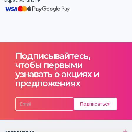
Liqpay, Portmone
Подписывайтесь,
чтобы первыми
узнавать о акциях и
предложениях
Подписаться
Информация