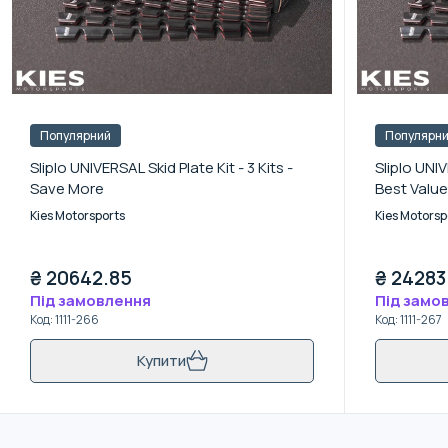
Популярний
Популярн
Sliplo UNIVERSAL Skid Plate Kit - 3 Kits -
Sliplo UNIV
Save More
Best Value
Kies Motorsports
Kies Motorsp
₴
20642.85
₴
24283
Під замовлення
Під замо
Код
:
1111-266
Код
:
1111-267
Купити