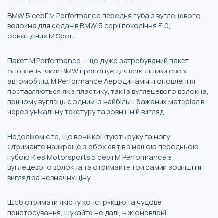
BMW 5 серії M Performance передня губа з вуглецевого
волокна для седанів BMW 5 серії покоління F10,
оснащених M Sport.
Пакет M Performance — це дуже затребуваний пакет
оновлень, який BMW пропонує для всієї лінійки своїх
автомобілів. M Performance Аеродинамічні оновлення
поставляються як з пластику, так і з вуглецевого волокна,
причому вуглець є одним із найбільш бажаних матеріалів
через унікальну текстуру та зовнішній вигляд.
Недоліком є ​​те, що вони коштують руку та ногу.
Отримайте найкраще з обох світів з нашою передньою
губою Kies Motorsports 5 серії M Performance з
вуглецевого волокна та отримайте той самий зовнішній
вигляд за незначну ціну.
Щоб отримати якісну конструкцію та чудове
пристосування, шукайте не далі, ніж оновлені