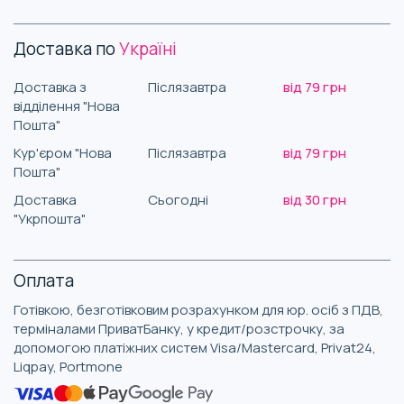
Доставка по
Україні
Доставка з
Післязавтра
від 79 грн
відділення "Нова
Пошта"
Кур'єром "Нова
Післязавтра
від 79 грн
Пошта"
Доставка
Сьогодні
від 30 грн
"Укрпошта"
Оплата
Готівкою, безготівковим розрахунком для юр. осіб з ПДВ,
терміналами ПриватБанку, у кредит/розстрочку, за
допомогою платіжних систем Visa/Mastercard, Privat24,
Liqpay, Portmone