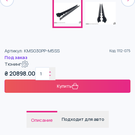
Артикул
:
KMSG30PP-M5SS
Код
:
1112-075
Под заказ
Тюнинг
₴
20898.00
Купить
Подходит для авто
Описание