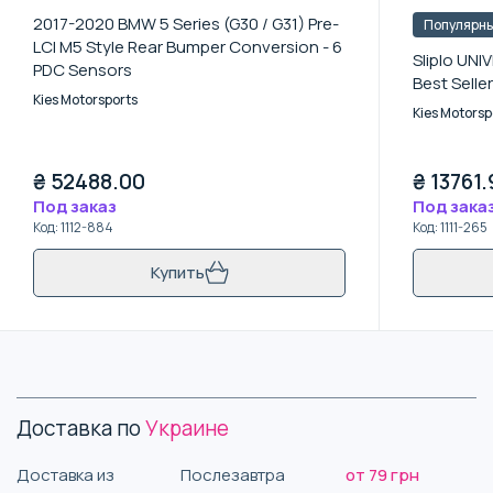
2017-2020 BMW 5 Series (G30 / G31) Pre-
Популярн
LCI M5 Style Rear Bumper Conversion - 6
Sliplo UNIV
PDC Sensors
Best Seller
Kies Motorsports
Kies Motorsp
₴
52488.00
₴
13761.
Под заказ
Под зака
Код
:
1112-884
Код
:
1111-265
Купить
Доставка по
Украине
Доставка из
Послезавтра
от 79 грн