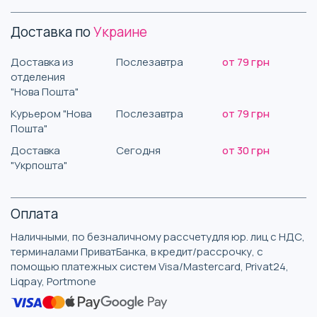
Доставка по
Украине
Доставка из
Послезавтра
от 79 грн
отделения
"Нова Пошта"
Курьером "Нова
Послезавтра
от 79 грн
Пошта"
Доставка
Сегодня
от 30 грн
"Укрпошта"
Оплата
Наличными, по безналичному рассчетудля юр. лиц с НДС,
терминалами ПриватБанка, в кредит/рассрочку, с
помощью платежных систем Visa/Mastercard, Privat24,
Liqpay, Portmone