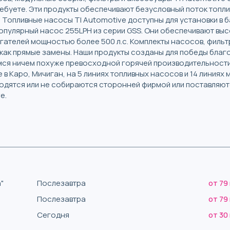
ебуете. Эти продукты обеспечивают безусловный поток топл
Топливные насосы TI Automotive доступны для установки в ба
популярный насос 255LPH из серии GSS. Они обеспечивают вы
гателей мощностью более 500 л.с. Комплекты насосов, фильт
 как прямые замены. Наши продукты созданы для победы благ
емся ничем похуже превосходной горячей производительност
 в Каро, Мичиган, на 5 линиях топливных насосов и 14 линиях
водятся или не собираются сторонней фирмой или поставляют
e.
"
Послезавтра
от 79
Послезавтра
от 79
Сегодня
от 30