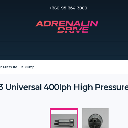
+380-95-364-3000
h Pressure Fuel Pump
niversal 400lph High Pressur