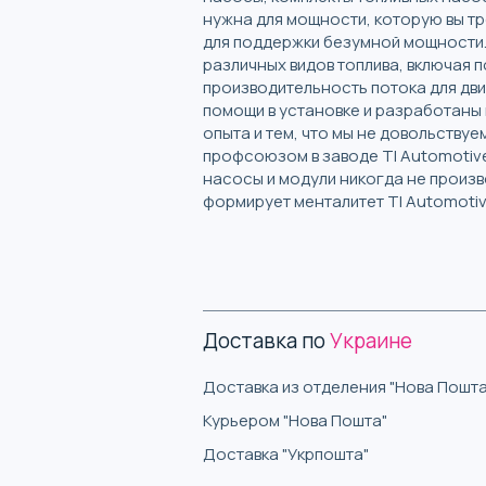
нужна для мощности, которую вы тр
для поддержки безумной мощности. 
различных видов топлива, включая 
производительность потока для дви
помощи в установке и разработаны
опыта и тем, что мы не довольству
профсоюзом в заводе TI Automotive
насосы и модули никогда не произ
формирует менталитет TI Automotiv
Доставка по
Украине
Доставка из отделения "Нова Пошта
Курьером "Нова Пошта"
Доставка "Укрпошта"