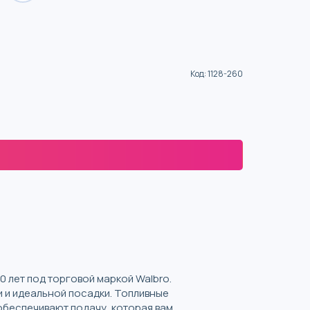
Код
:
1128-260
 лет под торговой маркой Walbro.
 и идеальной посадки. Топливные
обеспечивают подачу, которая вам