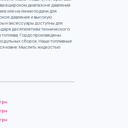
ива в широком диапазоне давлений
ке или на линии подачи для
сокое давление и высокую
ры и аксессуары доступны для
одаря десятилетиям технического
и топлива. Гордо произведены
 модульных сборок. Наши топливные
ся извне. Мыслить жидкостью
 грн
 грн
 грн