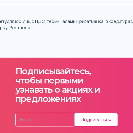
тудля юр. лиц с НДС, терминалами ПриватБанка, в кредит/р
iqpay, Portmone
Подписывайтесь,
чтобы первыми
узнавать о акциях и
предложениях
Подписаться