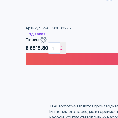
Артикул
:
WALF90000273
Под заказ
Тюнинг
₴
6616.80
TI Automotive является производит
Мы ценим это наследие и гордимся
насосы, комплекты топливных насос