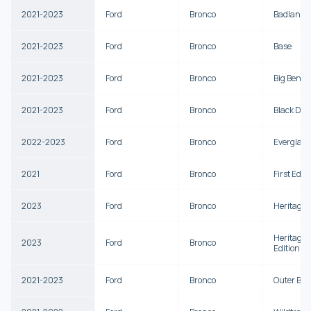
2021-2023
Ford
Bronco
Badlands
2021-2023
Ford
Bronco
Base
2021-2023
Ford
Bronco
Big Bend
2021-2023
Ford
Bronco
Black Di
2022-2023
Ford
Bronco
Everglade
2021
Ford
Bronco
First Edit
2023
Ford
Bronco
Heritage 
Heritage 
2023
Ford
Bronco
Edition
2021-2023
Ford
Bronco
Outer Ba