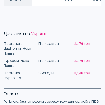
2021-2022
Ford
Bronco
Wildtrak
Доставка по
Україні
Доставка з
Післязавтра
від 79 грн
відділення "Нова
Пошта"
Кур'єром "Нова
Післязавтра
від 79 грн
Пошта"
Доставка
Сьогодні
від 30 грн
"Укрпошта"
Оплата
Готівкою, безготівковим розрахунком для юр. осіб з ПДВ,