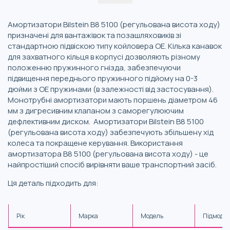
Амортизатори Bilstein B8 5100 (регульована висота ходу)
призначені для вантажівок та позашляховиків зі
стандартною підвіскою типу койловера OE. Кілька канавок
для захватного кільця в корпусі дозволяють різному
положенню пружинного гнізда, забезпечуючи
підвищення переднього пружинного підйому на 0-3
дюйми з ОЕ пружинами (в залежності від застосування).
Монотрубні амортизатори мають поршень діаметром 46
мм з дигресивним клапаном з саморегулюючим
дефлективним диском. Амортизатори Bilstein B8 5100
(регульована висота ходу) забезпечують збільшену хід
колеса та покращене керування. Використання
амортизатора B8 5100 (регульована висота ходу) - це
найпростіший спосіб вирівняти ваше транспортний засіб.
Ця деталь підходить для:
Рік
Марка
Модель
Підмоде