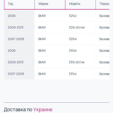
Год
Марка
Модель
Подмоде
2006
BMW
325xi
Базовая
2009-2013
BMW
328i xDrive
Базовая
2007-2008
BMW
328xi
Базовая
2006
BMW
330xi
Базовая
2009-2013
BMW
335i xDrive
Базовая
2007-2008
BMW
335xi
Базовая
Доставка по
Украине