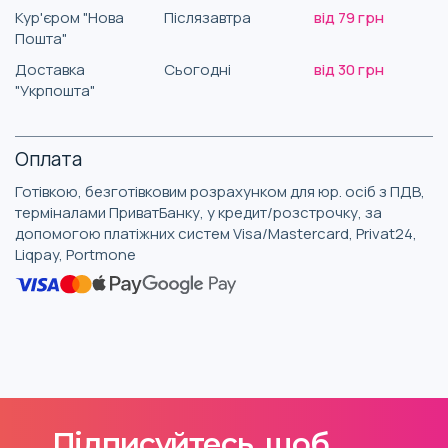
Кур'єром "Нова
Післязавтра
від 79 грн
Пошта"
Доставка
Сьогодні
від 30 грн
"Укрпошта"
Оплата
Готівкою, безготівковим розрахунком для юр. осіб з ПДВ,
терміналами ПриватБанку, у кредит/розстрочку, за
допомогою платіжних систем Visa/Mastercard, Privat24,
Liqpay, Portmone
Підписуйтесь, щоб