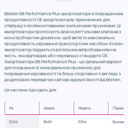
Bilstein B8 Performance Plus амортизатори є покращенням
продуктивності OE амортизаторів, призначених для
співпраці з післямонтованими знижуючими пружинами. Ці
амортизатори пропонують власні реггульовки клапанів з
монотрубчастим дизайном, щоб витягти максимальну
продуктивність керування транспортним засобом. Кожен
амортизатор піддається ретельним випробуванням на
якість, яка відповідає або перевищує стандарти OE.
Амортизатори B8 Performance Plus - це ідеальний варіант
для поєднання зі знижувальною пружиною для
покращення керованості та більш спортивного вигляду з
додатковою перевагою світово відомої якості від Bilstein.
Ця частина підходить для:
Рік
Марка
Модель
Підмоде
2006
BMW
325xi
Базова