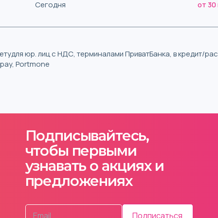
Сегодня
от 30
тудля юр. лиц с НДС, терминалами ПриватБанка, в кредит/р
iqpay, Portmone
Подписывайтесь,
чтобы первыми
узнавать о акциях и
предложениях
Подписаться