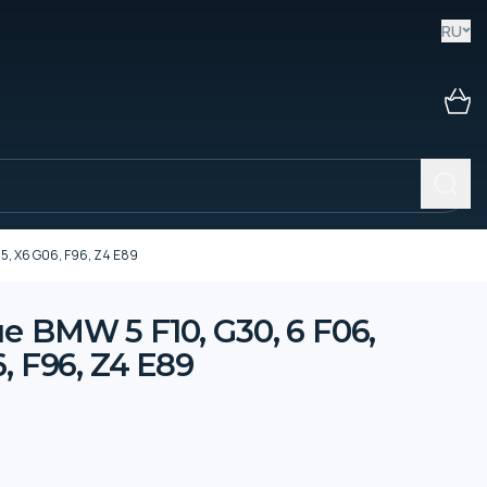
RU
95, X6 G06, F96, Z4 E89
 BMW 5 F10, G30, 6 F06,
6, F96, Z4 E89