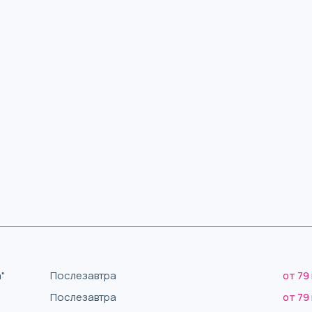
"
Послезавтра
от 79
Послезавтра
от 79