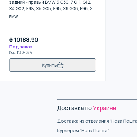
задний - правый BMW 5 G30, 7 G11, G12,
X4 G02, F98, X5 G05, F95, X6 G06, F96, X7
G07
BMW
₴
10188.90
Под заказ
Код
:
1130-674
Купить
Доставка по
Украине
Доставка из отделения "Нова Пошта
Курьером "Нова Пошта"