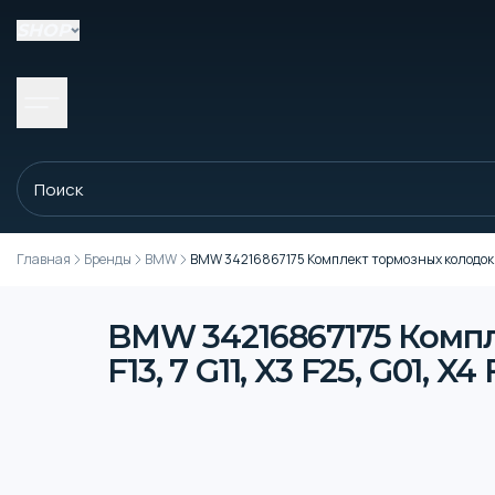
SHOP
Главная
Бренды
BMW
BMW 34216867175 Комплект тормозных колодок, задн
BMW 34216867175 Компле
F13, 7 G11, X3 F25, G01, X