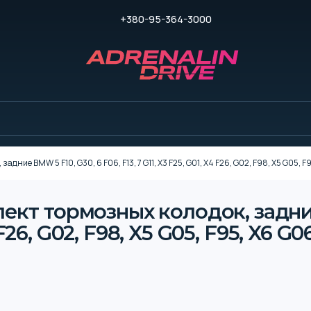
+380-95-364-3000
ие BMW 5 F10, G30, 6 F06, F13, 7 G11, X3 F25, G01, X4 F26, G02, F98, X5 G05, F
кт тормозных колодок, задние
4 F26, G02, F98, X5 G05, F95, X6 G0