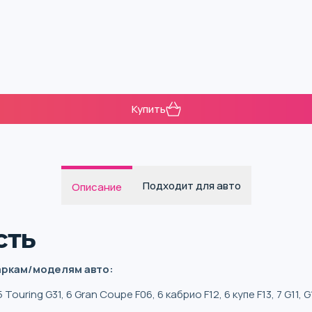
Купить
Подходит для авто
Описание
сть
маркам/моделям авто:
 5 Touring G31, 6 Gran Coupe F06, 6 кабрио F12, 6 купе F13, 7 G11, G