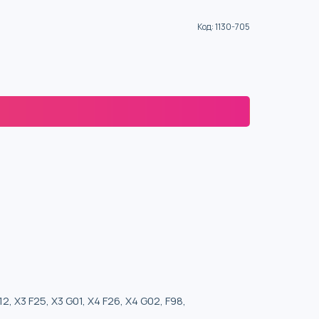
Код
:
1130-705
12, X3 F25, X3 G01, X4 F26, X4 G02, F98,