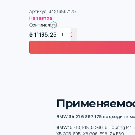
Артикул
:
34216867175
На завтра
Оригинал
₴
11135.25
Применяемо
BMW 34 21 6 867 175 подходит к 
BMW:
5 F10, F18, 5 G30, 5 Touring F11,
X5 G05, F95, X6 G06, F96, Z4 E89