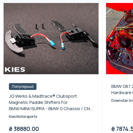
BMW G87 2
Популярный
Hardware Ki
JQ Werks & Madtrace® Clubsport
Downstar In
Magnetic Paddle Shifters For
BMW/MINI/SUPRA - BMW G Chassis / CNC
Machined Hard Anodized Billet Aluminum
Kies Motorsports
Paddles (+$30)
₴
38880.00
₴
7874.