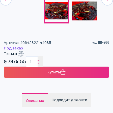
Артикул
:
40642822144085
Код
:
1111-488
Под заказ
Тюнинг
₴
7874.55
Купить
Подходит для авто
Описание