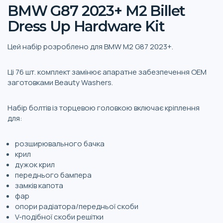
BMW G87 2023+ M2 Billet
Dress Up Hardware Kit
Цей набір розроблено для BMW M2 G87 2023+.
Ці 76 шт. комплект замінює апаратне забезпечення OEM
заготовками Beauty Washers.
Набір болтів із торцевою головкою включає кріплення
для:
розширювального бачка
крил
дужок крил
переднього бампера
замків капота
фар
опори радіатора/передньої скоби
V-подібної скоби решітки