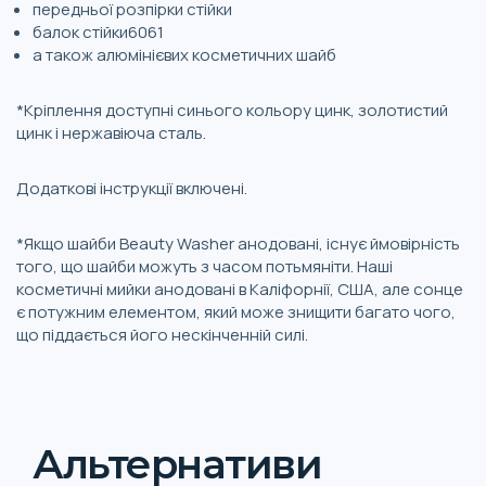
передньої розпірки стійки
балок стійки6061
а також алюмінієвих косметичних шайб
*Кріплення доступні синього кольору цинк, золотистий
цинк і нержавіюча сталь.
Додаткові інструкції включені.
*Якщо шайби Beauty Washer анодовані, існує ймовірність
того, що шайби можуть з часом потьмяніти. Наші
косметичні мийки анодовані в Каліфорнії, США, але сонце
є потужним елементом, який може знищити багато чого,
що піддається його нескінченній силі.
Альтернативи