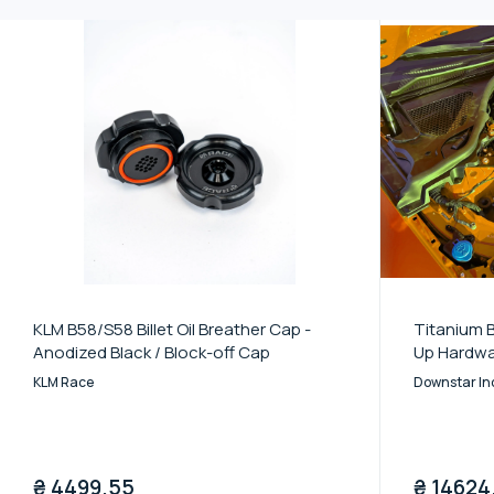
KLM B58/S58 Billet Oil Breather Cap -
Titanium 
Anodized Black / Block-off Cap
Up Hardwar
KLM Race
Downstar In
₴
4499.55
₴
14624