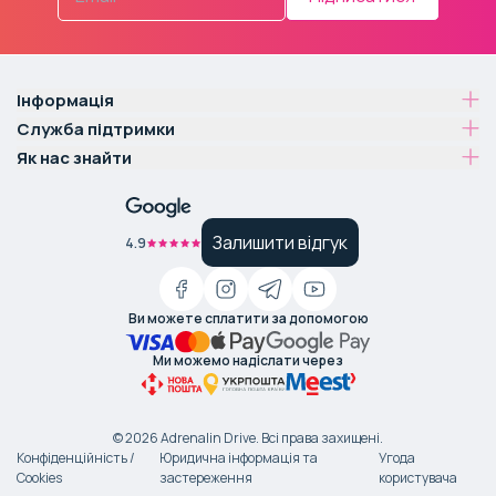
Інформація
Служба підтримки
Як нас знайти
Залишити відгук
4.9
Ви можете сплатити за допомогою
Ми можемо надіслати через
©
2026
Adrenalin Drive.
Всі права захищені
.
Конфіденційність /
Юридична інформація та
Угода
Cookies
застереження
користувача