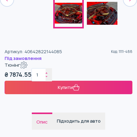
Артикул
:
40642822144085
Код
:
1111-488
Під замовлення
Тюнінг
₴
7874.55
Купити
Підходить для авто
Опис