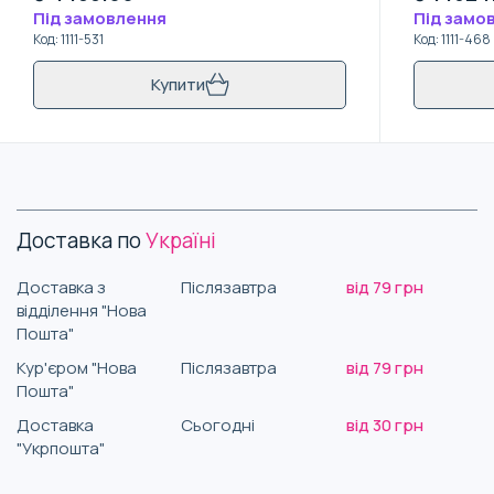
Під замовлення
Під замо
Код
:
1111-531
Код
:
1111-468
Купити
Доставка по
Україні
Доставка з
Післязавтра
від 79 грн
відділення "Нова
Пошта"
Кур'єром "Нова
Післязавтра
від 79 грн
Пошта"
Доставка
Сьогодні
від 30 грн
"Укрпошта"