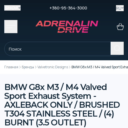
+380-95-364-3000
RU
SHOP
Главная
Бренды
Valvetronic Designs
BMW G8x M3 / M4 Valved Sport Exh
BMW G8x M3 / M4 Valved
Sport Exhaust System -
AXLEBACK ONLY / BRUSHED
T304 STAINLESS STEEL / (4)
BURNT (3.5 OUTLET)