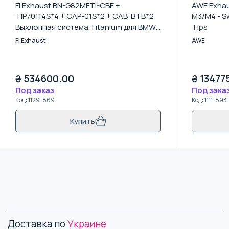
FI Exhaust BN-G82MFTI-CBE +
AWE Exhau
TIP70114S*4 + CAP-01S*2 + CAB-BTB*2
M3/M4 - S
Выхлопная система Titanium для BMW
Tips
M3 G80 / M4 G82
FI Exhaust
AWE
₴
534600.00
₴
13477
Под заказ
Под зака
Код
:
1129-869
Код
:
1111-893
Купить
Доставка по
Украине