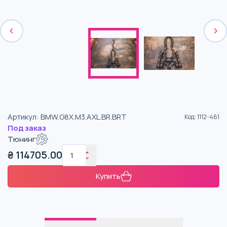
Артикул
:
BMW.G8X.M3.AXL.BR.BRT
Код
:
1112-461
Под заказ
Тюнинг
₴
114705.00
Купить