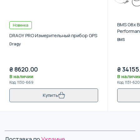
BMS G8x 
Новинка
Performan
DRAGY PRO Измерительный прибор GPS
BMS
Dragy
₴
8620.00
₴
34155
В наличии
В наличи
Код
:
1130-669
Код
:
1131-620
Купить
Доставка по
Украине