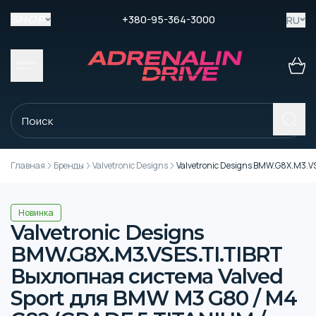
+380-95-364-3000
RU
SHOP
Главная
Бренды
Valvetronic Designs
Valvetronic Designs BMW.G8X.M3.V
Новинка
Valvetronic Designs
BMW.G8X.M3.VSES.TI.TIBRT
Выхлопная система Valved
Sport для BMW M3 G80 / M4