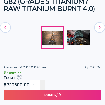
G82 (GRADE 5 TITANIUM /
RAW TITANIUM BURNT 4.0)
Артикул
:
51758335820144
Код
:
1130-755
В наличии
Тюнинг
₴
310800.00
Купить