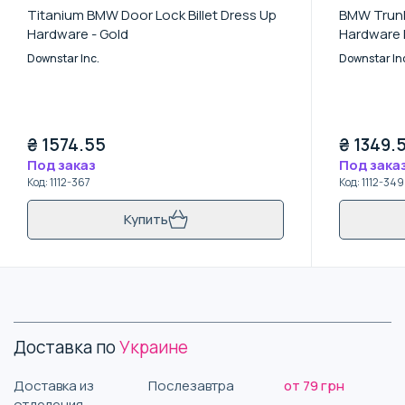
Titanium BMW Door Lock Billet Dress Up
BMW Trunk 
Hardware - Gold
Hardware K
Downstar Inc.
Downstar In
₴
1574.55
₴
1349.
Под заказ
Под зака
Код
:
1112-367
Код
:
1112-349
Купить
Доставка по
Украине
Доставка из
Послезавтра
от 79 грн
отделения