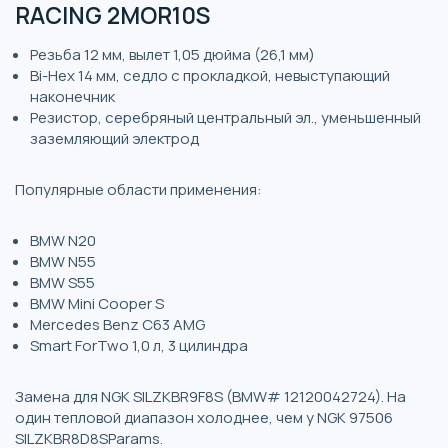
RACING 2MOR10S
Резьба 12 мм, вылет 1,05 дюйма (26,1 мм)
Bi-Hex 14 мм, седло с прокладкой, невыступающий
наконечник
Резистор, серебряный центральный эл., уменьшенный
заземляющий электрод
Популярные области применения:
BMW N20
BMW N55
BMW S55
BMW Mini Cooper S
Mercedes Benz C63 AMG
Smart ForTwo 1,0 л, 3 цилиндра
Замена для NGK SILZKBR9F8S (BMW# 12120042724). На
один тепловой диапазон холоднее, чем у NGK 97506
SILZKBR8D8SParams.