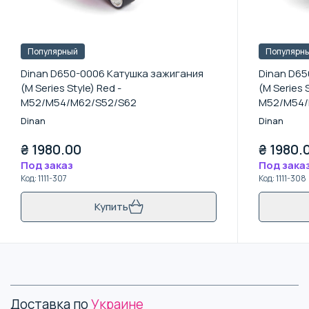
Популярный
Популярн
Dinan D650-0006 Катушка зажигания
Dinan D65
(M Series Style) Red -
(M Series S
M52/M54/M62/S52/S62
M52/M54/
Dinan
Dinan
₴
1980.00
₴
1980.
Под заказ
Под зака
Код
:
1111-307
Код
:
1111-308
Купить
Доставка по
Украине