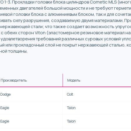
VO 1-3. Прокладки головки блока цилиндров Cometic MLS (мно
еменных двигателей большой мощности и не требуют гермети
иевой головки блока с алюминиевым блоком, так и для сочета
живать силу разрушения, создаваемую двумя материалами. П
нержавеющей стали; что также создает возможность упругос
с обеих сторон Viton (эластомерное резиновое материал на
для удовлетворения требований различных суровых условий упл
ый или прокладочный слой не покрыт нержавеющей сталью, к
ной толщины.
Производитель
Модель
Dodge
Colt
Eagle
Talon
Eagle
Talon