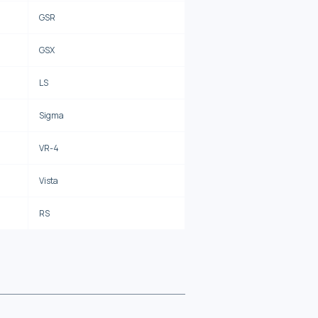
GSR
GSX
LS
Sigma
VR-4
Vista
RS