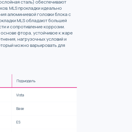
гослойная сталь) обеспечивают
ков. MLS прокладки идеально
ния алюминиевой головки блока с
рокладки MLS обладают большей
ти и сопротивление коррозии.
 основе фтора, устойчивое к жаре
отнения, нагрузочных условий и
оторый можно варьировать для
Подмодель
Vista
Base
ES