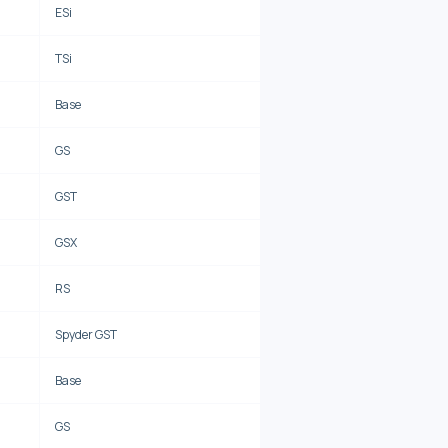
ESi
TSi
Base
GS
GST
GSX
RS
Spyder GST
Base
GS