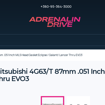
+380-95-364-3000
.051 Inch MLS Head Gasket Eclipse / Galant/ Lancer Thru EVO3
tsubishi 4G63/T 87mm .051 Inc
Thru EVO3