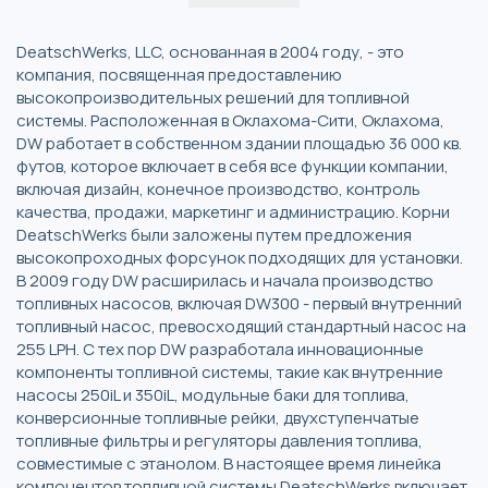
DeatschWerks, LLC, основанная в 2004 году, - это
компания, посвященная предоставлению
высокопроизводительных решений для топливной
системы. Расположенная в Оклахома-Сити, Оклахома,
DW работает в собственном здании площадью 36 000 кв.
футов, которое включает в себя все функции компании,
включая дизайн, конечное производство, контроль
качества, продажи, маркетинг и администрацию. Корни
DeatschWerks были заложены путем предложения
высокопроходных форсунок подходящих для установки.
В 2009 году DW расширилась и начала производство
топливных насосов, включая DW300 - первый внутренний
топливный насос, превосходящий стандартный насос на
255 LPH. С тех пор DW разработала инновационные
компоненты топливной системы, такие как внутренние
насосы 250iL и 350iL, модульные баки для топлива,
конверсионные топливные рейки, двухступенчатые
топливные фильтры и регуляторы давления топлива,
совместимые с этанолом. В настоящее время линейка
компонентов топливной системы DeatschWerks включает