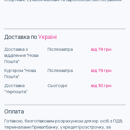
Доставка по
Україні
Доставка з
Післязавтра
від 79 грн
відділення "Нова
Пошта"
Кур'єром "Нова
Післязавтра
від 79 грн
Пошта"
Доставка
Сьогодні
від 30 грн
"Укрпошта"
Оплата
Готівкою, безготівковим розрахунком для юр. осіб з ПДВ,
терміналами ПриватБанку, у кредит/розстрочку, за