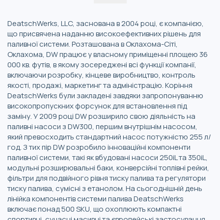
DeatschWerks, LLC, заснована в 2004 році, є компанією,
що присвячена наданню високоефективних рішень для
паливної системи. Розташована в Оклахома-Сіті,
Оклахома, DW працює у власному приміщенні площею 36
000 кв. футів, в якому зосереджені всі функції компанії,
включаючи розробку, кінцеве виробництво, контроль
якості, продажі, маркетинг та адміністрацію. Коріння
DeatschWerks були закладені завдяки запропонуванню
високопропускних форсунок для встановлення під
заміну. У 2009 році DW розширило свою діяльність на
паливні насоси з DW300, першим внутрішнім насосом,
який превосходить стандартний насос потужністю 255 л/
год. З тих пір DW розробило інноваційні компоненти
паливної системи, такі як вбудовані насоси 250iL та 350iL,
модульні розширювальні баки, конверсійні топлівні рейки,
фільтри для подвійного рівня тиску палива та регулятори
тиску палива, сумісні з етанолом. На сьогоднішній день
лінійка компонентів системи палива DeatschWerks
включає понад 500 SKU, що охоплюють компактні
спортивні, сучасні масивні та європейські застосування.