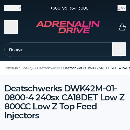
+380-95-364-3000
UA
SHOP
Головна
Бренди
Deatschwerks
Deatschwerks DWK42M-01-0800-4 240sx C
Deatschwerks DWK42M-01-
0800-4 240sx CA18DET Low Z
800CC Low Z Top Feed
Injectors