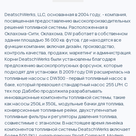
DeatschWerks, LLC, основанная в 2004 году, - компания,
посвященная предоставлению высокопроизводительных
решений топливной системы. Расположенная в
Оклахома-Сити, Оклахома, DW работает в собственном
здании площадью 36 000 кв. футов, где находятся все
функции компании, включая дизайн, производство,
контроль качества, продажи, маркетинг и администрация.
Корни DeatschWerks были установлены благодаря
предложению высокопропускных форсунок, которые
подходят для установки. В 2009 году DW расширилась на
топливные насосы с DW300 - первый топливный насос в
баке, который превзошел стандартный насос 255 LPH. С
тех пор Даблбю продолжила разрабатывать
инновационные компоненты топливной системы, такие
как насосы 250iL и 350iL, модульные бачки для топлива,
конверсионные топливные рейки, двухступенчатые
топливные фильтры и регуляторы давления топлива,
совместимые с этанолом. В настоящее время линейка
компонентов топливной системы DeatschWerks включает
более 500 SKU, охватывающих Sport Compact, Modern