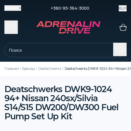
+380-95-364-3000
RU
SHOP
Главная
Бренды
Deatschwerks
Deatschwerks DWK9-1024 94+ Nissan 24
Deatschwerks DWK9-1024
94+ Nissan 240sx/Silvia
S14/S15 DW200/DW300 Fuel
Pump Set Up Kit