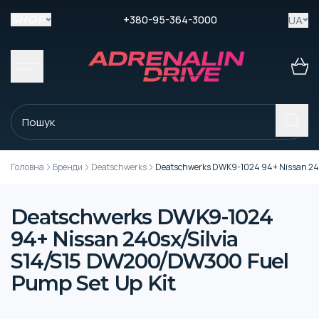
+380-95-364-3000
UA
SHOP
Головна
Бренди
Deatschwerks
Deatschwerks DWK9-1024 94+ Nissan 240
Deatschwerks DWK9-1024
94+ Nissan 240sx/Silvia
S14/S15 DW200/DW300 Fuel
Pump Set Up Kit