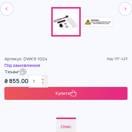
Артикул
:
DWK9-1024
Код
:
1117-423
Під замовлення
Тюнінг
₴
855.00
Купити
Опис