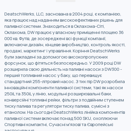
DeatschWerks, LLC, заснована в 2004 році, є компанією,
яка працює над наданням високоефективних рішень для
паливної системи. Знаходиться в Оклахома-Сіті,
Оклахома, DW працює у власному приміщенні площею 36
000 кв. Футів, де зосереджені всі функції компанії,
включаючи дизайн, кінцеве виробництво, контроль якості,
продажі, маркетинг і управління. Коріння DeatschWerks
були закладені за допомогою високопропускних
форсунок, що фітяться безпосередньо. У 2009 році DW
розширила свою діяльність на паливні насоси з DW300 -
перший топливний насос у баку, що перевищує
стандартний 255-літровий насос. З тих пір DW розробила
інноваційні компоненти паливної системи, такі як насоси
250iL та 350iL у лінію, модульні розширювальні баки,
конверсійні топливні рейки, фільтри з подвійним ступенем
тиску палива та регулятори тиску палива, сумісні з
етанолом. На сьогодні DeatschWerks лінійка компонентів
паливної системи включає понад 500 SKU, охоплюючи
Спортивні компактні, Сучасні м'язові та Європейські
застосування.