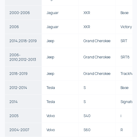
2000-2006
Jaguar
XKR
Base
2006
Jaguar
XKR
Victory Ed
2014,2018-2019
Jeep
Grand Cherokee
SRT
2006-
Jeep
Grand Cherokee
SRT8
2010,2012-2013
2018-2019
Jeep
Grand Cherokee
Trackhaw
2012-2014
Tesla
S
Base
2014
Tesla
S
Signatur
2005
Volvo
S40
i
2004-2007
Volvo
S60
R