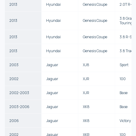
2013
Hyundai
Genesis Coupe
2.0T R-Sp
3.8 Gran
2013
Hyundai
Genesis Coupe
Touring
2013
Hyundai
Genesis Coupe
3.8 R-Spe
2013
Hyundai
Genesis Coupe
3.8 Track
2003
Jaguar
XJ8
Sport
2002
Jaguar
XJR
100
2002-2003
Jaguar
XJR
Base
2003-2006
Jaguar
XK8
Base
2006
Jaguar
XK8
Victory Ed
2002
Jaguar
XKR
100