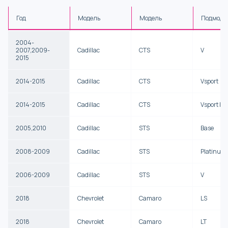
Год
Модель
Модель
Подмоде
2004-
2007,2009-
Cadillac
CTS
V
2015
2014-2015
Cadillac
CTS
Vsport
2014-2015
Cadillac
CTS
Vsport P
2005,2010
Cadillac
STS
Base
2008-2009
Cadillac
STS
Platinum
2006-2009
Cadillac
STS
V
2018
Chevrolet
Camaro
LS
2018
Chevrolet
Camaro
LT