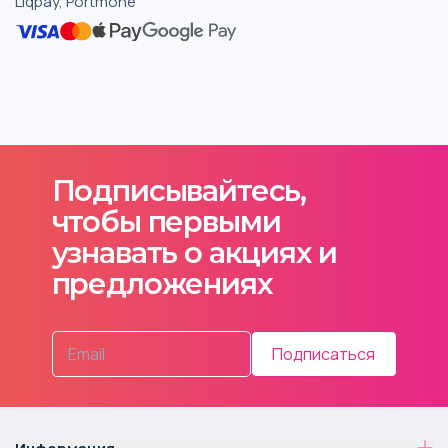
Liqpay, Portmone
Подписывайтесь,
чтобы первыми
узнавать о акциях и
предложениях
Подписаться