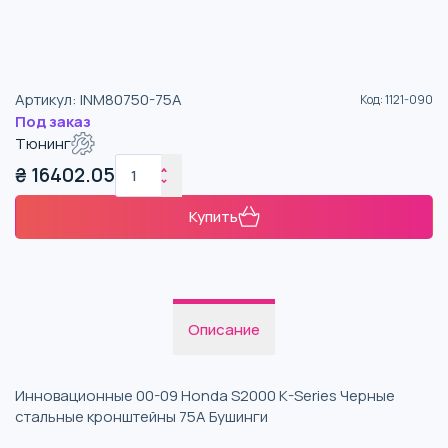
Артикул
:
INM80750-75A
Код
:
1121-090
Под заказ
Тюнинг
₴
16402.05
Купить
Описание
Инновационные 00-09 Honda S2000 K-Series Черные
стальные кронштейны 75A Бушинги