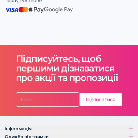
Liqpay, Portmone
Підписуйтесь, щоб
першими дізнаватися
про акції та пропозиції
Підписатися
Інформація
Служба підтримки