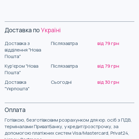
Доставка по
Україні
Доставка з
Післязавтра
від 79 грн
відділення "Нова
Пошта"
Кур'єром "Нова
Післязавтра
від 79 грн
Пошта"
Доставка
Сьогодні
від 30 грн
"Укрпошта"
Оплата
Готівкою, безготівковим розрахунком для юр. осіб з ПДВ,
терміналами ПриватБанку, у кредит/розстрочку, за
допомогою платіжних систем Visa/Mastercard, Privat24,