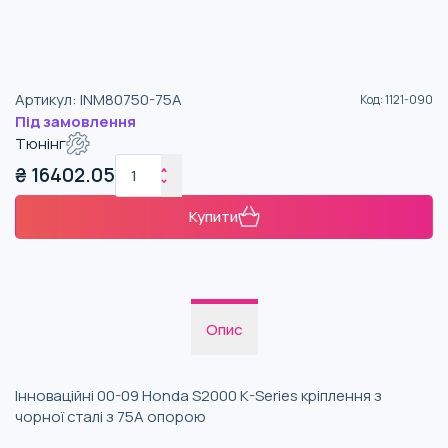
Артикул
:
INM80750-75A
Код
:
1121-090
Під замовлення
Тюнінг
₴
16402.05
Купити
Опис
Інноваційні 00-09 Honda S2000 K-Series кріплення з
чорної сталі з 75A опорою