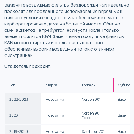
Замените воздушные фильтры бездорожья K&N идеально
подходят для продленного использования в грязных и
пыльных условиях бездорожья и обеспечивают чистое
карбюратирование даже на большой высоте. Обычно
смена джетов не требуется, если установлен только
элемент фильтра K&N. Заменяемые воздушные фильтры
K&N можно стирать и использовать повторно,
обеспечивая высокий воздушный поток с отличной
фильтрацией.
Эта деталь подходит:
Год
Марка
Модель
Субмоде
2022-2023
Husqvarna
Norden 901
Base
Norden 901
2023
Husqvarna
Base
Expedition
2019-2020
Husqvarna
Svartpilen 701
Base