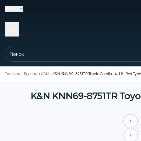
SHOP
Главная
Бренды
K&N
K&N KNN69-8751TR Toyota Corolla L4-1.8L Red Typh
K&N KNN69-8751TR Toyota