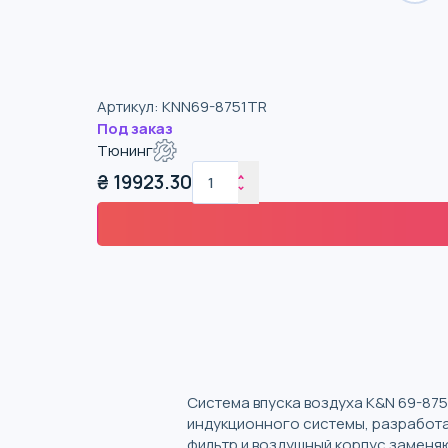
Артикул
:
KNN69-8751TR
Под заказ
Тюнинг
₴
19923.30
Система впуска воздуха K&N 69-875
индукционного системы, разработа
фильтр и воздушный корпус заменя