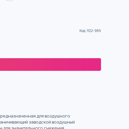
Код
:
1122-985
 предназначенная для воздушного
граничивающий заводской воздушный
н для значительного снижения