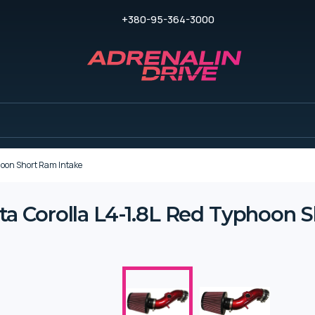
+380-95-364-3000
oon Short Ram Intake
 Corolla L4-1.8L Red Typhoon S