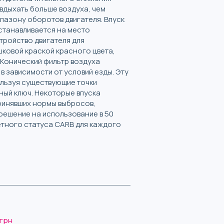
 вдыхать больше воздуха, чем
пазону оборотов двигателя. Впуск
станавливается на место
тройство двигателя для
ковой краской красного цвета,
 Конический фильтр воздуха
в зависимости от условий езды. Эту
ользуя существующие точки
ный ключ. Некоторые впуска
принявших нормы выбросов,
зрешение на использование в 50
ретного статуса CARB для каждого
 грн