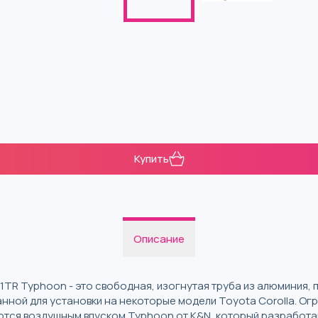
Купить
Описание
1TR Typhoon - это свободная, изогнутая труба из алюминия,
нной для установки на некоторые модели Toyota Corolla. О
ются воздушным впуском Typhoon от K&N, который разработа