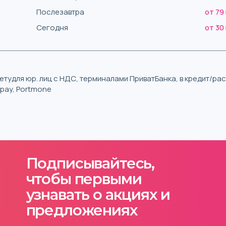
Послезавтра
от 79
Сегодня
от 30
тудля юр. лиц с НДС, терминалами ПриватБанка, в кредит/р
iqpay, Portmone
Подписывайтесь,
чтобы первыми
узнавать о акциях и
предложениях