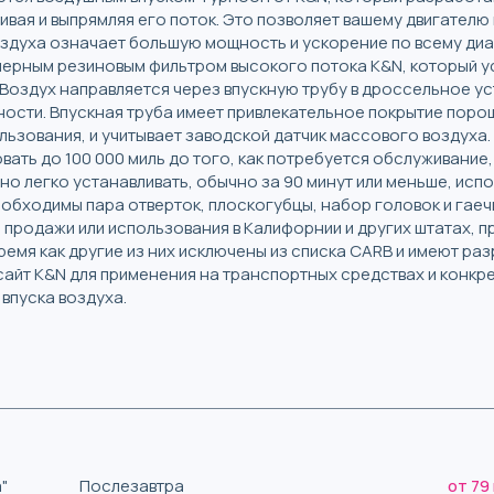
ивая и выпрямляя его поток. Это позволяет вашему двигателю
оздуха означает большую мощность и ускорение по всему диа
 черным резиновым фильтром высокого потока K&N, который у
Воздух направляется через впускную трубу в дроссельное ус
ости. Впускная труба имеет привлекательное покрытие порош
ьзования, и учитывает заводской датчик массового воздуха.
ть до 100 000 миль до того, как потребуется обслуживание, 
но легко устанавливать, обычно за 90 минут или меньше, исп
еобходимы пара отверток, плоскогубцы, набор головок и гаеч
продажи или использования в Калифорнии и других штатах, 
ремя как другие из них исключены из списка CARB и имеют ра
-сайт K&N для применения на транспортных средствах и конк
впуска воздуха.
"
Послезавтра
от 79